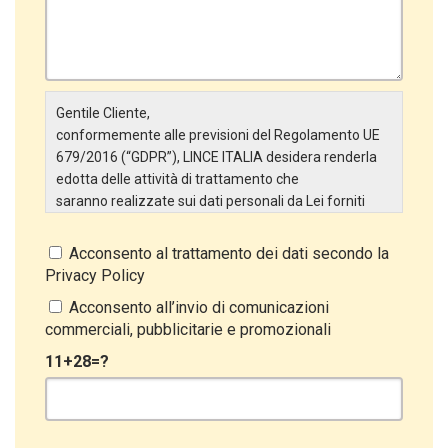
Gentile Cliente,
conformemente alle previsioni del Regolamento UE
679/2016 (“GDPR”), LINCE ITALIA desidera renderla
edotta delle attività di trattamento che
saranno realizzate sui dati personali da Lei forniti
attraverso la Scheda Inserimento Nuovo Cliente. In
particolare:
Acconsento al trattamento dei dati secondo la
Privacy Policy
Titolare del Trattamento
Il Titolare del Trattamento è LINCE ITALIA S.r.l., con
Acconsento all’invio di comunicazioni
sede in Via Variante di Cancelliera snc 00072 –
commerciali, pubblicitarie e promozionali
Ariccia (RM). L’interessato può esercitare i
11+28=?
propri diritti inviando una raccomandata alla sede
legale oppure inviando una PEC a lince@pec.it.
Oggetto del Trattamento
Il Trattamento ha a oggetto esclusivamente dati