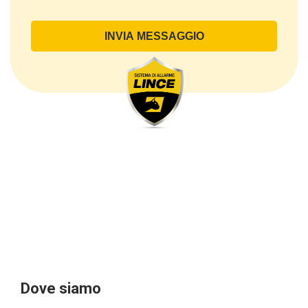
direttamente comunicati dal Cliente, ed in particolare
dati personali comuni (dati identificativi e
di contatto, così come altri dati necessari ai fini della
fatturazione, come l’indirizzo). Con riferimento a
questi ultimi, cogliamo l’occasione per
sottolineare che i dati delle persone fisiche sono
sempre qualificati come personali, mentre le persone
giuridiche sono in via generale escluse
dal campo di applicazione del GDPR (artt. 1 e 4 del
GDPR).
Il Cliente- Persona giuridica potrebbe tuttavia aver
indicato nel modulo di inserimento Cliente dati
identificativi di persone fisiche operanti
all’interno della propria struttura organizzativa: se
questi dati rendono una persona fisica identificata o
identificabile (per esempio:
nome.cognome@azienda.it), saranno trattati da
LINCE ITALIA come dati personali.
Alcuni segmenti dell’attività richiesta potrebbero
Dove siamo
essere effettuati da LINCE ITALIA in outsourcing: