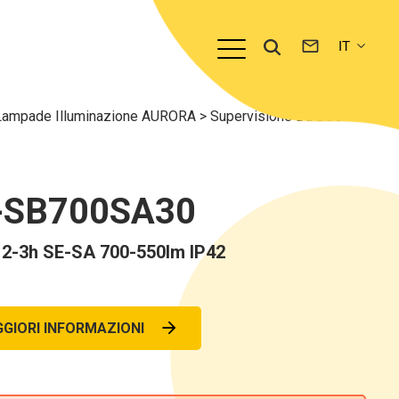
Lampade Illuminazione AURORA
>
Supervisione Da BUS
-SB700SA30
2-3h SE-SA 700-550lm IP42
GIORI INFORMAZIONI