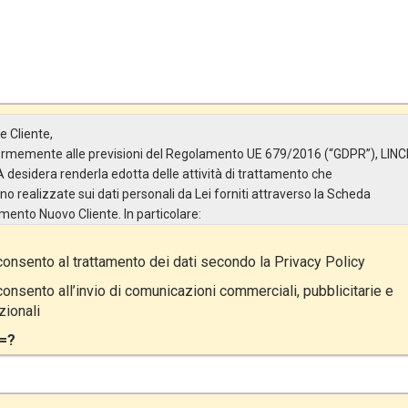
e Cliente,
rmemente alle previsioni del Regolamento UE 679/2016 (“GDPR”), LINC
A desidera renderla edotta delle attività di trattamento che
no realizzate sui dati personali da Lei forniti attraverso la Scheda
imento Nuovo Cliente. In particolare:
are del Trattamento
onsento al trattamento dei dati secondo la
Privacy Policy
olare del Trattamento è LINCE ITALIA S.r.l., con sede in Via Variante di
lliera snc 00072 – Ariccia (RM). L’interessato può esercitare i
onsento all’invio di comunicazioni commerciali, pubblicitarie e
i diritti inviando una raccomandata alla sede legale oppure inviando un
ionali
e@pec.it.
=?
tto del Trattamento
attamento ha a oggetto esclusivamente dati direttamente comunicati da
e, ed in particolare dati personali comuni (dati identificativi e