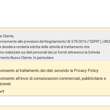
e Cliente,
rmemente alle previsioni del Regolamento UE 679/2016 (“GDPR”), LINC
A desidera renderla edotta delle attività di trattamento che
no realizzate sui dati personali da Lei forniti attraverso la Scheda
imento Nuovo Cliente. In particolare:
are del Trattamento
onsento al trattamento dei dati secondo la
Privacy Policy
olare del Trattamento è LINCE ITALIA S.r.l., con sede in Via Variante di
lliera snc 00072 – Ariccia (RM). L’interessato può esercitare i
onsento all’invio di comunicazioni commerciali, pubblicitarie e
i diritti inviando una raccomandata alla sede legale oppure inviando un
ionali
e@pec.it.
=?
tto del Trattamento
attamento ha a oggetto esclusivamente dati direttamente comunicati da
e, ed in particolare dati personali comuni (dati identificativi e