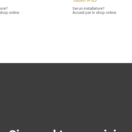
180lm IP65
tore?
Sei un installatore?
 shop online
Accedi per lo shop online