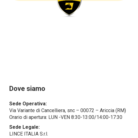
sempre qualificati come personali, mentre le persone
giuridiche sono in via generale escluse
dal campo di applicazione del GDPR (artt. 1 e 4 del
GDPR).
Il Cliente- Persona giuridica potrebbe tuttavia aver
indicato nel modulo di inserimento Cliente dati
identificativi di persone fisiche operanti
all’interno della propria struttura organizzativa: se
questi dati rendono una persona fisica identificata o
identificabile (per esempio:
nome.cognome@azienda.it), saranno trattati da
LINCE ITALIA come dati personali.
Alcuni segmenti dell’attività richiesta potrebbero
Dove siamo
essere effettuati da LINCE ITALIA in outsourcing:
LINCE ITALIA potrebbe rivolgersi per
Sede Operativa:
l’espletamento di alcune attività determinate a
Via Variante di Cancelliera, snc – 00072 – Ariccia (RM)
società esterne che presentano le garanzie richieste
Orario di apertura: LUN -VEN 8:30-13:00/14:00-17:30
dal GDPR, abilitandole e a compiere
operazioni determinate per conto di LINCE ITALIA e
Sede Legale:
conformemente alle istruzioni fornite da
LINCE ITALIA S.r.l.