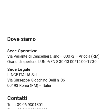
identificativi di persone fisiche operanti
all’interno della propria struttura organizzativa: se
questi dati rendono una persona fisica identificata o
identificabile (per esempio:
nome.cognome@azienda.it), saranno trattati da
LINCE ITALIA come dati personali.
Alcuni segmenti dell’attività richiesta potrebbero
Dove siamo
essere effettuati da LINCE ITALIA in outsourcing:
LINCE ITALIA potrebbe rivolgersi per
Sede Operativa:
l’espletamento di alcune attività determinate a
Via Variante di Cancelliera, snc – 00072 – Ariccia (RM)
società esterne che presentano le garanzie richieste
Orario di apertura: LUN -VEN 8:30-13:00/14:00-17:30
dal GDPR, abilitandole e a compiere
operazioni determinate per conto di LINCE ITALIA e
Sede Legale:
conformemente alle istruzioni fornite da
LINCE ITALIA S.r.l.
quest’ultima sulla base di specifico accordo per la
Via Giuseppe Gioachino Belli n. 86
gestione dei dati.
00193 Roma (RM) – Italia
Finalità e Base Giuridica del Trattamento
Contatti
• Il trattamento di dati personali si compone di tutte le
operazioni necessarie per finalità di servizio, ossia
Tel.: +39 06 9301801