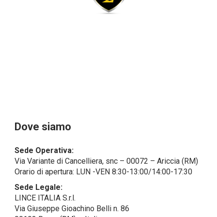
giuridiche sono in via generale escluse
dal campo di applicazione del GDPR (artt. 1 e 4 del
GDPR).
Il Cliente- Persona giuridica potrebbe tuttavia aver
indicato nel modulo di inserimento Cliente dati
identificativi di persone fisiche operanti
all’interno della propria struttura organizzativa: se
questi dati rendono una persona fisica identificata o
identificabile (per esempio:
nome.cognome@azienda.it), saranno trattati da
LINCE ITALIA come dati personali.
Alcuni segmenti dell’attività richiesta potrebbero
Dove siamo
essere effettuati da LINCE ITALIA in outsourcing:
LINCE ITALIA potrebbe rivolgersi per
Sede Operativa:
l’espletamento di alcune attività determinate a
Via Variante di Cancelliera, snc – 00072 – Ariccia (RM)
società esterne che presentano le garanzie richieste
Orario di apertura: LUN -VEN 8:30-13:00/14:00-17:30
dal GDPR, abilitandole e a compiere
operazioni determinate per conto di LINCE ITALIA e
Sede Legale:
conformemente alle istruzioni fornite da
LINCE ITALIA S.r.l.
quest’ultima sulla base di specifico accordo per la
Via Giuseppe Gioachino Belli n. 86