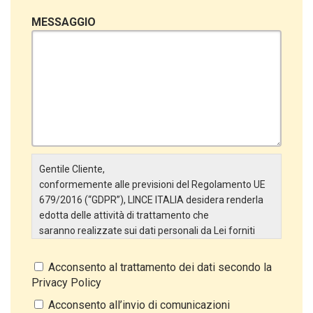
MESSAGGIO
Gentile Cliente,
conformemente alle previsioni del Regolamento UE
679/2016 (“GDPR”), LINCE ITALIA desidera renderla
edotta delle attività di trattamento che
saranno realizzate sui dati personali da Lei forniti
attraverso la Scheda Inserimento Nuovo Cliente. In
particolare:
Acconsento al trattamento dei dati secondo la
Privacy Policy
Titolare del Trattamento
Il Titolare del Trattamento è LINCE ITALIA S.r.l., con
Acconsento all’invio di comunicazioni