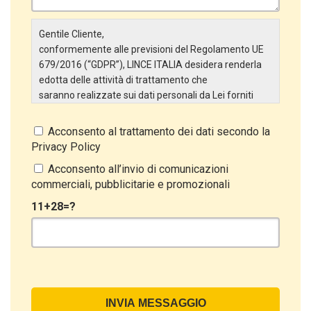
Gentile Cliente,
conformemente alle previsioni del Regolamento UE
679/2016 (“GDPR”), LINCE ITALIA desidera renderla
edotta delle attività di trattamento che
saranno realizzate sui dati personali da Lei forniti
attraverso la Scheda Inserimento Nuovo Cliente. In
particolare:
Acconsento al trattamento dei dati secondo la
Privacy Policy
Titolare del Trattamento
Il Titolare del Trattamento è LINCE ITALIA S.r.l., con
Acconsento all’invio di comunicazioni
sede in Via Variante di Cancelliera snc 00072 –
commerciali, pubblicitarie e promozionali
Ariccia (RM). L’interessato può esercitare i
11+28=?
propri diritti inviando una raccomandata alla sede
legale oppure inviando una PEC a lince@pec.it.
Oggetto del Trattamento
Il Trattamento ha a oggetto esclusivamente dati
direttamente comunicati dal Cliente, ed in particolare
dati personali comuni (dati identificativi e
di contatto, così come altri dati necessari ai fini della