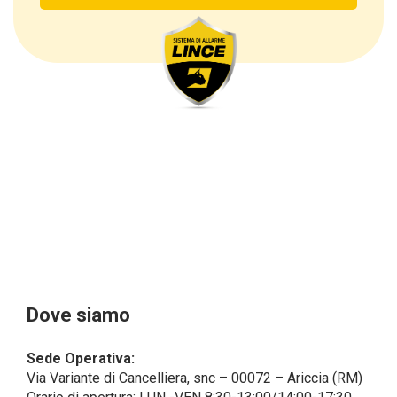
fatturazione, come l’indirizzo). Con riferimento a
questi ultimi, cogliamo l’occasione per
sottolineare che i dati delle persone fisiche sono
sempre qualificati come personali, mentre le persone
giuridiche sono in via generale escluse
dal campo di applicazione del GDPR (artt. 1 e 4 del
GDPR).
Il Cliente- Persona giuridica potrebbe tuttavia aver
indicato nel modulo di inserimento Cliente dati
identificativi di persone fisiche operanti
all’interno della propria struttura organizzativa: se
questi dati rendono una persona fisica identificata o
identificabile (per esempio:
nome.cognome@azienda.it), saranno trattati da
LINCE ITALIA come dati personali.
Alcuni segmenti dell’attività richiesta potrebbero
Dove siamo
essere effettuati da LINCE ITALIA in outsourcing:
LINCE ITALIA potrebbe rivolgersi per
Sede Operativa:
l’espletamento di alcune attività determinate a
Via Variante di Cancelliera, snc – 00072 – Ariccia (RM)
società esterne che presentano le garanzie richieste