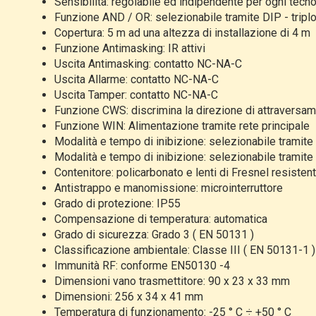
Sensibilità: regolabile ed indipendente per ogni tecn
Funzione AND / OR: selezionabile tramite DIP - tri
Copertura: 5 m ad una altezza di installazione di 4 m
Funzione Antimasking: IR attivi
Uscita Antimasking: contatto NC-NA-C
Uscita Allarme: contatto NC-NA-C
Uscita Tamper: contatto NC-NA-C
Funzione CWS: discrimina la direzione di attraversam
Funzione WIN: Alimentazione tramite rete principale
Modalità e tempo di inibizione: selezionabile tramite
Modalità e tempo di inibizione: selezionabile tramite
Contenitore: policarbonato e lenti di Fresnel resistent
Antistrappo e manomissione: microinterruttore
Grado di protezione: IP55
Compensazione di temperatura: automatica
Grado di sicurezza: Grado 3 ( EN 50131 )
Classificazione ambientale: Classe III ( EN 50131-1 )
Immunità RF: conforme EN50130 -4
Dimensioni vano trasmettitore: 90 x 23 x 33 mm
Dimensioni: 256 x 34 x 41 mm
Temperatura di funzionamento: -25 ° C ÷ +50 ° C