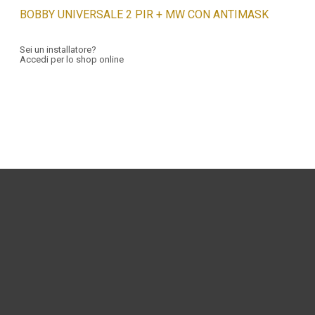
BOBBY UNIVERSALE 2 PIR + MW CON ANTIMASK
Sei un installatore?
Accedi per lo shop online