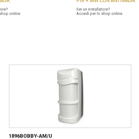
MASK
PIR + MW CON ANTIMASK
tore?
Sei un installatore?
 shop online
Accedi per lo shop online
1896BOBBY-AM/U