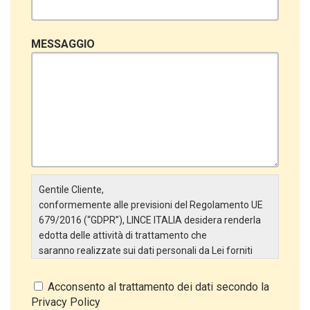
MESSAGGIO
Gentile Cliente,
conformemente alle previsioni del Regolamento UE
679/2016 (“GDPR”), LINCE ITALIA desidera renderla
edotta delle attività di trattamento che
saranno realizzate sui dati personali da Lei forniti
attraverso la Scheda Inserimento Nuovo Cliente. In
particolare:
Acconsento al trattamento dei dati secondo la
Privacy Policy
Titolare del Trattamento