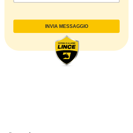
Oggetto del Trattamento
Il Trattamento ha a oggetto esclusivamente dati
direttamente comunicati dal Cliente, ed in particolare
dati personali comuni (dati identificativi e
di contatto, così come altri dati necessari ai fini della
fatturazione, come l’indirizzo). Con riferimento a
questi ultimi, cogliamo l’occasione per
sottolineare che i dati delle persone fisiche sono
sempre qualificati come personali, mentre le persone
giuridiche sono in via generale escluse
dal campo di applicazione del GDPR (artt. 1 e 4 del
GDPR).
Il Cliente- Persona giuridica potrebbe tuttavia aver
indicato nel modulo di inserimento Cliente dati
identificativi di persone fisiche operanti
all’interno della propria struttura organizzativa: se
questi dati rendono una persona fisica identificata o
identificabile (per esempio:
nome.cognome@azienda.it), saranno trattati da
LINCE ITALIA come dati personali.
Alcuni segmenti dell’attività richiesta potrebbero