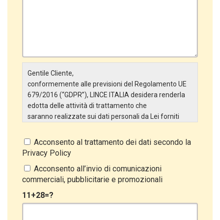
Gentile Cliente,
conformemente alle previsioni del Regolamento UE
679/2016 (“GDPR”), LINCE ITALIA desidera renderla
edotta delle attività di trattamento che
saranno realizzate sui dati personali da Lei forniti
attraverso la Scheda Inserimento Nuovo Cliente. In
particolare:
Acconsento al trattamento dei dati secondo la
Privacy Policy
Titolare del Trattamento
Il Titolare del Trattamento è LINCE ITALIA S.r.l., con
Acconsento all’invio di comunicazioni
sede in Via Variante di Cancelliera snc 00072 –
commerciali, pubblicitarie e promozionali
Ariccia (RM). L’interessato può esercitare i
11+28=?
propri diritti inviando una raccomandata alla sede
legale oppure inviando una PEC a lince@pec.it.