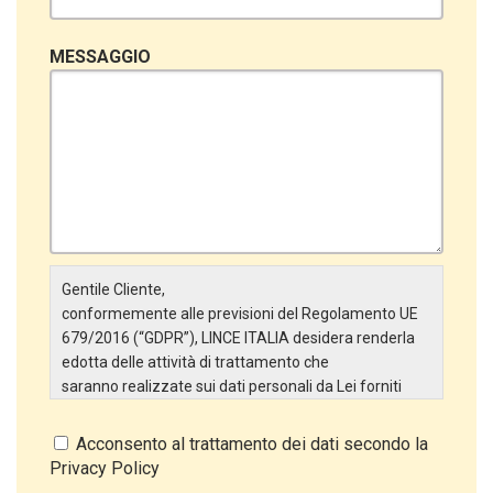
MESSAGGIO
Gentile Cliente,
conformemente alle previsioni del Regolamento UE
679/2016 (“GDPR”), LINCE ITALIA desidera renderla
edotta delle attività di trattamento che
saranno realizzate sui dati personali da Lei forniti
attraverso la Scheda Inserimento Nuovo Cliente. In
particolare:
Acconsento al trattamento dei dati secondo la
Privacy Policy
Titolare del Trattamento