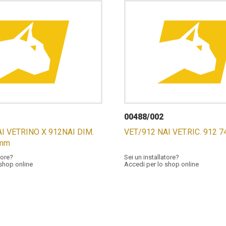
00488/002
I VETRINO X 912NAI DIM.
VET/912 NAI VET.RIC. 912 
 mm
tore?
Sei un installatore?
 shop online
Accedi per lo shop online