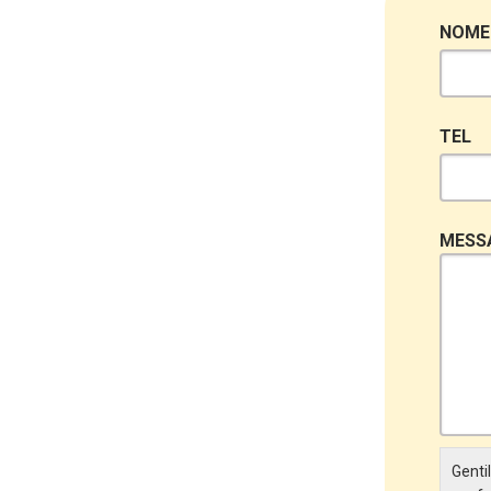
NOME
TEL
MESS
Gentil