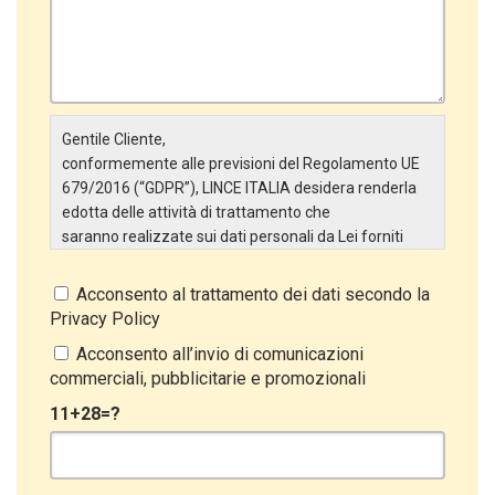
Gentile Cliente,
conformemente alle previsioni del Regolamento UE
679/2016 (“GDPR”), LINCE ITALIA desidera renderla
edotta delle attività di trattamento che
saranno realizzate sui dati personali da Lei forniti
attraverso la Scheda Inserimento Nuovo Cliente. In
particolare:
Acconsento al trattamento dei dati secondo la
Privacy Policy
Titolare del Trattamento
Il Titolare del Trattamento è LINCE ITALIA S.r.l., con
Acconsento all’invio di comunicazioni
sede in Via Variante di Cancelliera snc 00072 –
commerciali, pubblicitarie e promozionali
Ariccia (RM). L’interessato può esercitare i
11+28=?
propri diritti inviando una raccomandata alla sede
legale oppure inviando una PEC a lince@pec.it.
Oggetto del Trattamento