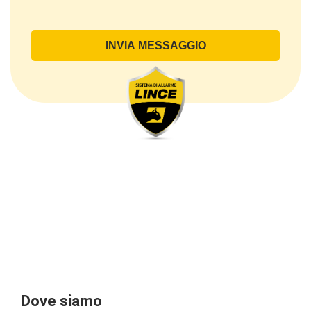
Il Trattamento ha a oggetto esclusivamente dati
direttamente comunicati dal Cliente, ed in particolare
dati personali comuni (dati identificativi e
di contatto, così come altri dati necessari ai fini della
fatturazione, come l’indirizzo). Con riferimento a
questi ultimi, cogliamo l’occasione per
sottolineare che i dati delle persone fisiche sono
sempre qualificati come personali, mentre le persone
giuridiche sono in via generale escluse
dal campo di applicazione del GDPR (artt. 1 e 4 del
GDPR).
Il Cliente- Persona giuridica potrebbe tuttavia aver
indicato nel modulo di inserimento Cliente dati
identificativi di persone fisiche operanti
all’interno della propria struttura organizzativa: se
questi dati rendono una persona fisica identificata o
identificabile (per esempio:
nome.cognome@azienda.it), saranno trattati da
LINCE ITALIA come dati personali.
Alcuni segmenti dell’attività richiesta potrebbero
Dove siamo
essere effettuati da LINCE ITALIA in outsourcing: