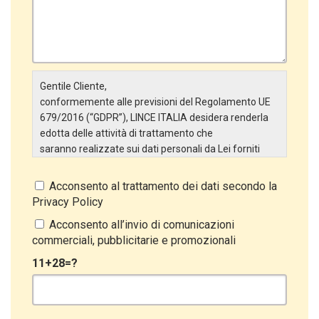
Gentile Cliente,
conformemente alle previsioni del Regolamento UE
679/2016 (“GDPR”), LINCE ITALIA desidera renderla
edotta delle attività di trattamento che
saranno realizzate sui dati personali da Lei forniti
attraverso la Scheda Inserimento Nuovo Cliente. In
particolare:
Acconsento al trattamento dei dati secondo la
Privacy Policy
Titolare del Trattamento
Il Titolare del Trattamento è LINCE ITALIA S.r.l., con
Acconsento all’invio di comunicazioni
sede in Via Variante di Cancelliera snc 00072 –
commerciali, pubblicitarie e promozionali
Ariccia (RM). L’interessato può esercitare i
11+28=?
propri diritti inviando una raccomandata alla sede
legale oppure inviando una PEC a lince@pec.it.
Oggetto del Trattamento