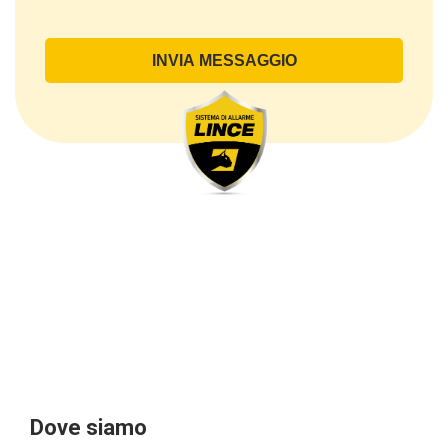
Il Trattamento ha a oggetto esclusivamente dati
direttamente comunicati dal Cliente, ed in particolare
dati personali comuni (dati identificativi e
di contatto, così come altri dati necessari ai fini della
fatturazione, come l’indirizzo). Con riferimento a
questi ultimi, cogliamo l’occasione per
sottolineare che i dati delle persone fisiche sono
sempre qualificati come personali, mentre le persone
giuridiche sono in via generale escluse
dal campo di applicazione del GDPR (artt. 1 e 4 del
GDPR).
Il Cliente- Persona giuridica potrebbe tuttavia aver
indicato nel modulo di inserimento Cliente dati
identificativi di persone fisiche operanti
all’interno della propria struttura organizzativa: se
questi dati rendono una persona fisica identificata o
identificabile (per esempio:
nome.cognome@azienda.it), saranno trattati da
LINCE ITALIA come dati personali.
Alcuni segmenti dell’attività richiesta potrebbero
Dove siamo
essere effettuati da LINCE ITALIA in outsourcing: