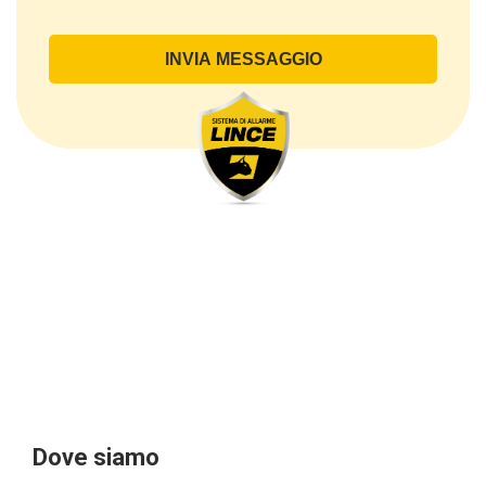
direttamente comunicati dal Cliente, ed in particolare
dati personali comuni (dati identificativi e
di contatto, così come altri dati necessari ai fini della
fatturazione, come l’indirizzo). Con riferimento a
questi ultimi, cogliamo l’occasione per
sottolineare che i dati delle persone fisiche sono
sempre qualificati come personali, mentre le persone
giuridiche sono in via generale escluse
dal campo di applicazione del GDPR (artt. 1 e 4 del
GDPR).
Il Cliente- Persona giuridica potrebbe tuttavia aver
indicato nel modulo di inserimento Cliente dati
identificativi di persone fisiche operanti
all’interno della propria struttura organizzativa: se
questi dati rendono una persona fisica identificata o
identificabile (per esempio:
nome.cognome@azienda.it), saranno trattati da
LINCE ITALIA come dati personali.
Alcuni segmenti dell’attività richiesta potrebbero
Dove siamo
essere effettuati da LINCE ITALIA in outsourcing: