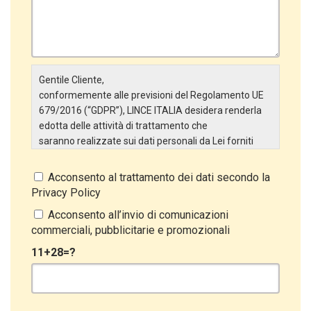
Gentile Cliente,
conformemente alle previsioni del Regolamento UE
679/2016 (“GDPR”), LINCE ITALIA desidera renderla
edotta delle attività di trattamento che
saranno realizzate sui dati personali da Lei forniti
attraverso la Scheda Inserimento Nuovo Cliente. In
particolare:
Acconsento al trattamento dei dati secondo la
Privacy Policy
Titolare del Trattamento
Il Titolare del Trattamento è LINCE ITALIA S.r.l., con
Acconsento all’invio di comunicazioni
sede in Via Variante di Cancelliera snc 00072 –
commerciali, pubblicitarie e promozionali
Ariccia (RM). L’interessato può esercitare i
11+28=?
propri diritti inviando una raccomandata alla sede
legale oppure inviando una PEC a lince@pec.it.
Oggetto del Trattamento
Il Trattamento ha a oggetto esclusivamente dati