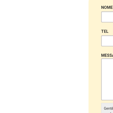
NOME
TEL
MESS
Gentil