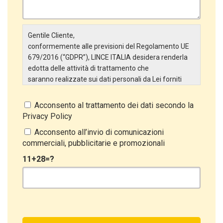
Gentile Cliente,
conformemente alle previsioni del Regolamento UE
679/2016 (“GDPR”), LINCE ITALIA desidera renderla
edotta delle attività di trattamento che
saranno realizzate sui dati personali da Lei forniti
attraverso la Scheda Inserimento Nuovo Cliente. In
particolare:
Acconsento al trattamento dei dati secondo la
Privacy Policy
Titolare del Trattamento
Il Titolare del Trattamento è LINCE ITALIA S.r.l., con
Acconsento all’invio di comunicazioni
sede in Via Variante di Cancelliera snc 00072 –
commerciali, pubblicitarie e promozionali
Ariccia (RM). L’interessato può esercitare i
11+28=?
propri diritti inviando una raccomandata alla sede
legale oppure inviando una PEC a lince@pec.it.
Oggetto del Trattamento
Il Trattamento ha a oggetto esclusivamente dati
direttamente comunicati dal Cliente, ed in particolare
dati personali comuni (dati identificativi e