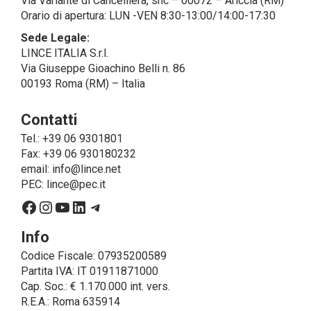
Via Variante di Cancelliera, snc – 00072 – Ariccia (RM)
società esterne che presentano le garanzie richieste
Orario di apertura: LUN -VEN 8:30-13:00/14:00-17:30
dal GDPR, abilitandole e a compiere
operazioni determinate per conto di LINCE ITALIA e
Sede Legale:
conformemente alle istruzioni fornite da
LINCE ITALIA S.r.l.
quest’ultima sulla base di specifico accordo per la
Via Giuseppe Gioachino Belli n. 86
gestione dei dati.
00193 Roma (RM) – Italia
Finalità e Base Giuridica del Trattamento
Contatti
• Il trattamento di dati personali si compone di tutte le
operazioni necessarie per finalità di servizio, ossia
Tel.: +39 06 9301801
per consentire a LINCE
Fax: +39 06 930180232
ITALIA di erogare il servizio richiesto, spedire i
email:
info@lince.net
prodotti acquistati, fornirle le informazioni relative a
PEC:
lince@pec.it
questi ultimi ed adempiere agli obblighi
Facebook
Instagram
YouTube
LinkedIn
Telegram
posti in capo a LINCE ITALIA dalla legge. In questo
caso, la base giuridica, per tutti i casi cui non coincida
Info
con l’adempimento di obblighi legali,
Codice Fiscale: 07935200589
è il consenso espresso dall’interessato.
Partita IVA: IT 01911871000
• Un trattamento ulteriore che può essere realizzato
Cap. Soc.: € 1.170.000 int. vers.
da LINCE ITALIA – solo se espressamente
R.E.A.: Roma 635914
autorizzata dall’interessato prestando