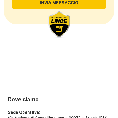
di contatto, così come altri dati necessari ai fini della
fatturazione, come l’indirizzo). Con riferimento a
questi ultimi, cogliamo l’occasione per
sottolineare che i dati delle persone fisiche sono
sempre qualificati come personali, mentre le persone
giuridiche sono in via generale escluse
dal campo di applicazione del GDPR (artt. 1 e 4 del
GDPR).
Il Cliente- Persona giuridica potrebbe tuttavia aver
indicato nel modulo di inserimento Cliente dati
identificativi di persone fisiche operanti
all’interno della propria struttura organizzativa: se
questi dati rendono una persona fisica identificata o
identificabile (per esempio:
nome.cognome@azienda.it), saranno trattati da
LINCE ITALIA come dati personali.
Alcuni segmenti dell’attività richiesta potrebbero
Dove siamo
essere effettuati da LINCE ITALIA in outsourcing:
LINCE ITALIA potrebbe rivolgersi per
Sede Operativa:
l’espletamento di alcune attività determinate a