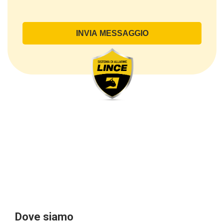
Il Trattamento ha a oggetto esclusivamente dati
direttamente comunicati dal Cliente, ed in particolare
dati personali comuni (dati identificativi e
di contatto, così come altri dati necessari ai fini della
fatturazione, come l’indirizzo). Con riferimento a
questi ultimi, cogliamo l’occasione per
sottolineare che i dati delle persone fisiche sono
sempre qualificati come personali, mentre le persone
giuridiche sono in via generale escluse
dal campo di applicazione del GDPR (artt. 1 e 4 del
GDPR).
Il Cliente- Persona giuridica potrebbe tuttavia aver
indicato nel modulo di inserimento Cliente dati
identificativi di persone fisiche operanti
all’interno della propria struttura organizzativa: se
questi dati rendono una persona fisica identificata o
identificabile (per esempio:
nome.cognome@azienda.it), saranno trattati da
LINCE ITALIA come dati personali.
Alcuni segmenti dell’attività richiesta potrebbero
Dove siamo
essere effettuati da LINCE ITALIA in outsourcing: