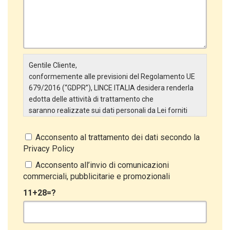
Gentile Cliente,
conformemente alle previsioni del Regolamento UE
679/2016 (“GDPR”), LINCE ITALIA desidera renderla
edotta delle attività di trattamento che
saranno realizzate sui dati personali da Lei forniti
attraverso la Scheda Inserimento Nuovo Cliente. In
particolare:
Acconsento al trattamento dei dati secondo la
Privacy Policy
Titolare del Trattamento
Il Titolare del Trattamento è LINCE ITALIA S.r.l., con
Acconsento all’invio di comunicazioni
sede in Via Variante di Cancelliera snc 00072 –
commerciali, pubblicitarie e promozionali
Ariccia (RM). L’interessato può esercitare i
11+28=?
propri diritti inviando una raccomandata alla sede
legale oppure inviando una PEC a lince@pec.it.
Oggetto del Trattamento