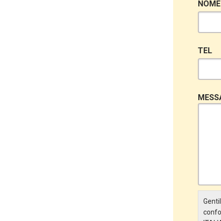
NOME
TEL
MESS
Gentil
confo