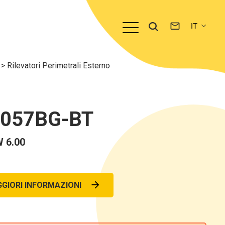
o
>
Rilevatori Perimetrali Esterno
0057BG-BT
 6.00
GIORI INFORMAZIONI