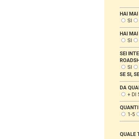
HAI MAI
SI
HAI MAI
SI
SEI INT
ROADS
SI
SE SI, 
DA QUA
+ DI
QUANTI 
1-5
QUALE T