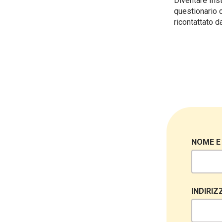
Diventare Ins
questionario c
ricontattato d
NOME E
INDIRIZ