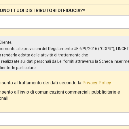
ONO I TUOI DISTRIBUTORI DI FIDUCIA?*
Cliente,
emente alle previsioni del Regolamento UE 679/2016 (“GDPR”), LINCE 
 renderla edotta delle attività di trattamento che
realizzate sui dati personali da Lei forniti attraverso la Scheda Inserim
iente. In particolare:
e del Trattamento
sento al trattamento dei dati secondo la
Privacy Policy
are del Trattamento è LINCE ITALIA S.r.l., con sede in Via Variante di Cance
2 – Ariccia (RM). L’interessato può esercitare i
sento all’invio di comunicazioni commerciali, pubblicitarie e
iritti inviando una raccomandata alla sede legale oppure inviando una P
nali
c.it.
 del Trattamento
amento ha a oggetto esclusivamente dati direttamente comunicati dal Cl
rticolare dati personali comuni (dati identificativi e