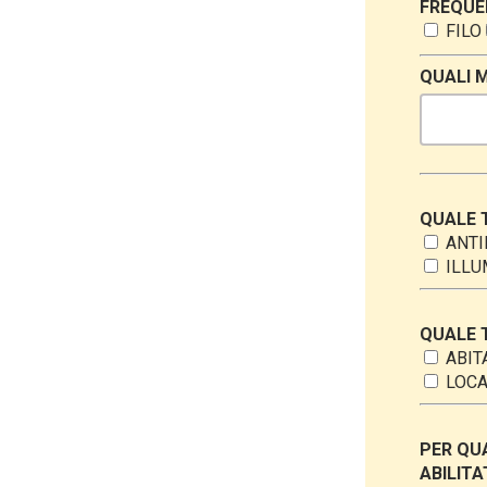
FREQUE
FILO
QUALI 
QUALE T
ANTI
ILLU
QUALE T
ABIT
LOCA
PER QUA
ABILITA