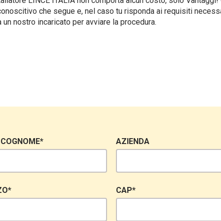
tallatore LINCE ITALIA non comporta alcun costo, solo Vantaggi! 
onoscitivo che segue e, nel caso tu risponda ai requisiti necessa
a un nostro incaricato per avviare la procedura.
 COGNOME*
AZIENDA
ZO*
CAP*