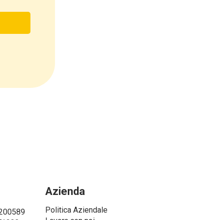
zzo). Con
ali,
imento
sona
li.
LIA in
le
oni
Azienda
 finalità
Politica Aziendale
5200589