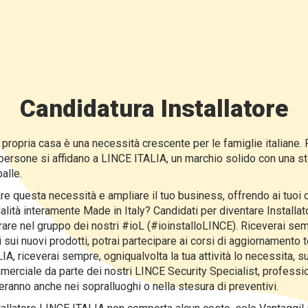
Candidatura Installatore
 propria casa è una necessità crescente per le famiglie italiane.
persone si affidano a LINCE ITALIA, un marchio solido con una sto
alle.
e questa necessità e ampliare il tuo business, offrendo ai tuoi c
alità interamente Made in Italy? Candidati per diventare Installa
are nel gruppo dei nostri #ioL (#ioinstalloLINCE). Riceverai semp
sui nuovi prodotti, potrai partecipare ai corsi di aggiornamento t
A, riceverai sempre, ogniqualvolta la tua attività lo necessita, 
merciale da parte dei nostri LINCE Security Specialist, professio
heranno anche nei sopralluoghi o nella stesura di preventivi.