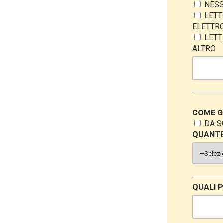
NESS
LETT
ELETTRO
LETT
ALTRO
COME GE
DA S
QUANTE
QUALI P